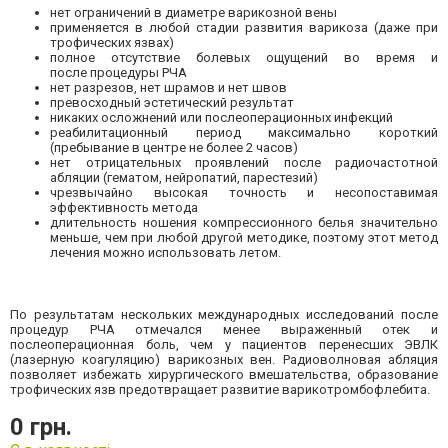
нет ограничений в диаметре варикозной вены
применяется в любой стадии развития варикоза (даже при
трофических язвах)
полное отсутствие болевых ощущений во время и
после процедуры РЧА
нет разрезов, нет шрамов и нет швов
превосходный эстетический результат
никаких осложнений или послеоперационных инфекций
реабилитационный период максимально короткий
(пребывание в центре не более 2 часов)
нет отрицательных проявлений после радиочастотной
абляции (гематом, нейропатий, парестезий)
чрезвычайно высокая точность и несопоставимая
эффективность метода
длительность ношения компрессионного белья значительно
меньше, чем при любой другой методике, поэтому этот метод
лечения можно использовать летом.
По результатам нескольких международных исследований после
процедур РЧА отмечался менее выраженный отек и
послеоперационная боль, чем у пациентов перенесших ЭВЛК
(лазерную коагуляцию) варикозных вен. Радиоволновая абляция
позволяет избежать хирургического вмешательства, образование
трофических язв предотвращает развитие варикотромбофлебита.
0 грн.