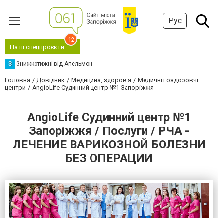
Рус
12
Наші спецпроєкти
З
Знижкотижні від Апельмон
Головна
Довідник
Медицина, здоров'я
Медичні і оздоровчі
центри
AngioLife Судинний центр №1 Запоріжжя
AngioLife Судинний центр №1
Запоріжжя / Послуги / РЧА -
ЛЕЧЕНИЕ ВАРИКОЗНОЙ БОЛЕЗНИ
БЕЗ ОПЕРАЦИИ